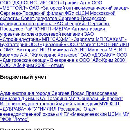
ООО "ДК-ЛОГИСТИК"
ООО «Графис Арт»
ООО
«МЕТТОЙЛ»
ОАО «Загорский оптико-механический завод»
Сергиево-Посадский филиал ФБУ «ЦСМ Московской
области»
Совет депутатов Сергиево-Посадского
муниципального района
ЗАО «Георгий»
Сергиево-
Посадское РайПО
НПП «МЕРА»
Автоматизация
управления электросетевой компании
ЗАО
«Стройиндустрия»
МП "САХиМ" - Зарплата
МП "САХиМ" -
Бухгалтерия
ООО «Диазоний»
ООО "Магия"
ОАО НИИ ЛКП
с ОМЗ "Виктория"
ИП Яничкина А.А.
ИП Миняева М.В.
ИП
Каримов А.Х.
"Жилсервис Хотьково"
ОАО «ДОЗАКЛ»
ООО
«Дмитровские овощи»
Внедрение в ООО "Айс-Крим 2000"
ООО "Айс-Крим 2000" - отзыв
Бюджетный учет
Администрация города Сергиев Посад
Православная
гимназия
ДК им. Ю.А. Гагарина
МУ "Социальный проект"
Историко-художественный музей заповедник
МУК КПЦ
«ДУБРАВА»
ФГУ "НИЛИЛ Росздрава"
Отдел
вневедомственной охраны
ФГУ «Менделеевский ЦСМ»
МУ
"ФОК "Лотос"