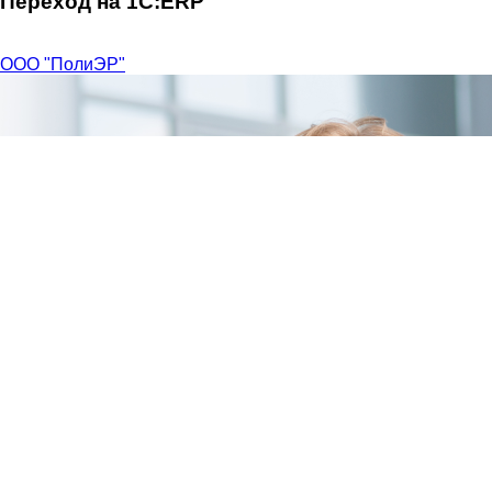
Переход на 1C:ERP
ООО "ПолиЭР"