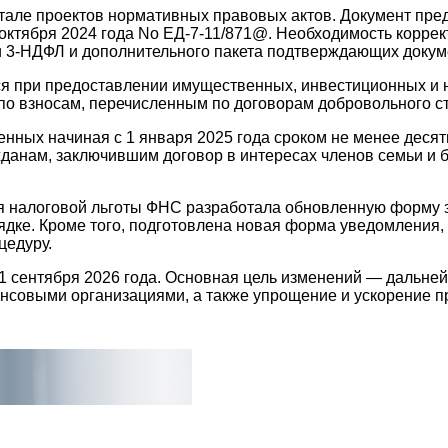
тале проектов нормативных правовых актов. Документ пре
октября 2024 года No ЕД-7-11/871@. Необходимость коррек
и 3-НДФЛ и дополнительного пакета подтверждающих докум
 при предоставлении имущественных, инвестиционных и н
по взносам, перечисленным по договорам добровольного с
нных начиная с 1 января 2025 года сроком не менее десяти
жданам, заключившим договор в интересах членов семьи и б
ия налоговой льготы ФНС разработала обновленную форму 
ке. Кроме того, подготовлена новая форма уведомления, 
цедуру.
 1 сентября 2026 года. Основная цель изменений — дальне
нсовыми организациями, а также упрощение и ускорение 