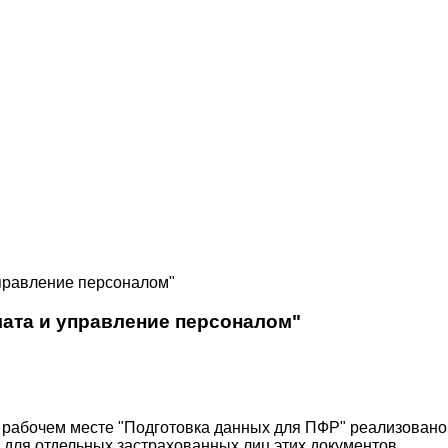
управление персоналом"
лата и управление персоналом"
В рабочем месте "Подготовка данных для ПФР" реализовано
и для отдельных застрахованных лиц этих документов.