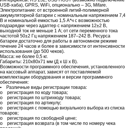
USB-хаба), GPRS, WiFi, опционально – 3G, Mifare.
Электропитание: от встроенной литий-полимерной
аккумуляторной батареи с номинальным напряжением 7,4
В и номинальной емкостью 1,5 А*ч с возможностью
подзарядки через адаптер с напряжением 12±2 В,
выходной ток не меньше 1 А; от сети переменного тока
частотой 50±2 Гц напряжением 187–242 В. Ресурса
батареи достаточно для работы в автономном режиме
течение 24 часов и более в зависимости от интенсивности
использования (до 500 чеков).
Масса: не более 0,5 кг.
Габариты: 210х80х71 мм (Д x Ш x В).
Возможности программного обеспечения, установленного
на кассовый аппарат, зависят от поставляемой
комплектации оборудования и версии программного
обеспечения:
• Различные виды регистрации товара:
o регистрация по коду товара;
o регистрация по штрихкоду товара;
o регистрация по артикулу;
o регистрация с помощью визуального выбора из списка
товаров;
o регистрация по свободной цене;
o регистрация возврата (в том числе по номеру чека