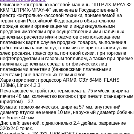
Описание контрольно-кассовой машины "ШТРИХ-МPAY-Ф"
ККМ "ШТРИХ-МPAY-Ф" включена в Государственный
реестр контрольно-кассовой техники, применяемой на
территории Российской Федерации в обязательном
порядке всеми организациями и индивидуальными
предпринимателями при осуществлении ими наличных
денежных расчетов и/или расчетов с использованием
платежных карт в случае продажи товаров, выполнения
работ или оказания услуг, в том числе при оказания услуг
электросвязи, транспорта, почтовой связи, при торговле
нефтепродуктами и газовым топливом, а также при приеме
наличных денежных средств от физических лиц
платежными агентами (банковскими платежными
агентами) вне платежных терминалов.
Характеристики: процессор ARM9, ОЗУ 64Мб, FLAHS
128Мб, Linux 4.3.3.
Печатающее устройство: термопечать, 75 мм/сек, ширина
печати 48 мм, количество колонок (при печати стандартным
шрифтом) – 32.
Бумага: термохимическая, ширина 57 мм, внутренний
диаметр втулки не менее 10 мм, наружный диаметр бобины
не более 40 мм.
Дисплей: цветной, с диагональю 2,4 дюйма, разрешение
320х240 точек.
Интерфейсы: RS 232, USB HOST (возможно подключение