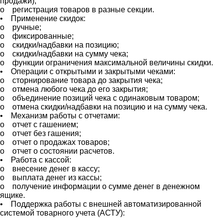
продажи);
o регистрация товаров в разные секции.
• Применение скидок:
o ручные;
o фиксированные;
o скидки/надбавки на позицию;
o скидки/надбавки на сумму чека;
o функции ограничения максимальной величины скидки.
• Операции с открытыми и закрытыми чеками:
o сторнирование товара до закрытия чека;
o отмена любого чека до его закрытия;
o объединение позиций чека с одинаковым товаром;
o отмена скидки/надбавки на позицию и на сумму чека.
• Механизм работы с отчетами:
o отчет с гашением;
o отчет без гашения;
o отчет о продажах товаров;
o отчет о состоянии расчетов.
• Работа с кассой:
o внесение денег в кассу;
o выплата денег из кассы;
o получение информации о сумме денег в денежном
ящике.
• Поддержка работы с внешней автоматизированной
системой товарного учета (АСТУ):