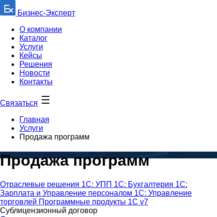
Бизнес-Эксперт
О компании
Каталог
Услуги
Кейсы
Решения
Новости
Контакты
Связаться
Главная
Услуги
Продажа программ
Продажа программ
Отраслевые решения
1С: УПП
1С: Бухгалтерия
1С:
Зарплата и Управление персоналом
1С: Управление
торговлей
Программные продукты 1С v7
Сублицензионный договор