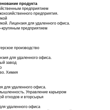
енование продукта
зяйственным предприятием
кохозяйственного предприятия.
икой
кой. Лицензия для удаленного офиса.
о-крупяным предприятием
терское производство
нзия для удаленного офиса.
ый завод
о
во. Химия
я для удаленного офиса.
мышленность. Управление карьером
ой отходов и вторсырья
для удаленного офиса