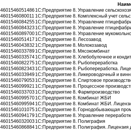
Наим
4601546051486
1С:Предприятие 8. Управление сельскохо
4601546080011
1С:Предприятие 8. Комплексный учет сельс
4601546084255
1С:Предприятие 8. Управление птицефабр
4601546084323
1С:Предприятие 8. Управление птицефабри
4601546089700
1С:Предприятие 8. Управление мукомольн
4601546051417
1С:Предприятие 8. Лесозавод
4601546043832
1С:Предприятие 8. Молокозавод
4601546033789
1С:Предприятие 8. Мясокомбинат
4601546033574
1С:Предприятие 8. Хлебобулочное и конди
4601546082275
1С:Предприятие 8. Рыбопереработка
4601546082343
1С:Предприятие 8. Рыбопереработка. Лице
4601546033949
1С:Предприятие 8. Ликероводочный и винн
4601546079053
1С:Предприятие 8. Спиртовое производств
4601546099921
1С:Предприятие 8. Процессное производст
4601546033703
1С:Предприятие 8. Фармпроизводство
4601546099570
1С:Предприятие 8. Комбинат ЖБИ
4601546099594
1С:Предприятие 8. Комбинат ЖБИ. Лицензи
4601546101075
1С:Предприятие 8. Горнодобывающая про
4601546094179
1С:Предприятие 8. Управление переработк
4601546032003
1С:Предприятие 8. Полиграфия
4601546086884
1С:Предприятие 8. Полиграфия. Лицензия 