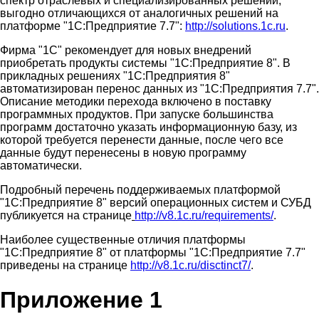
спектр отраслевых и специализированных решений,
выгодно отличающихся от аналогичных решений на
платформе "1С:Предприятие 7.7":
http://solutions.1c.ru
.
Фирма "1С" рекомендует для новых внедрений
приобретать продукты системы "1С:Предприятие 8". В
прикладных решениях "1С:Предприятия 8"
автоматизирован перенос данных из "1С:Предприятия 7.7".
Описание методики перехода включено в поставку
программных продуктов. При запуске большинства
программ достаточно указать информационную базу, из
которой требуется перенести данные, после чего все
данные будут перенесены в новую программу
автоматически.
Подробный перечень поддерживаемых платформой
"1С:Предприятие 8" версий операционных систем и СУБД
публикуется на странице
http://v8.1c.ru/requirements/
.
Наиболее существенные отличия платформы
"1С:Предприятие 8" от платформы "1С:Предприятие 7.7"
приведены на странице
http://v8.1c.ru/disctinct7/
.
Приложение 1