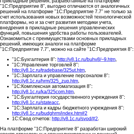
Прикладные решения, разработанные на платформе
"1С:Предприятие 8", выгодно отличаются от аналогичных
решений на платформе "1С:Предприятие 7.7" не только за
счет использования новых возможностей технологической
платформы, но и за счет развития методики учета,
внедрения в прикладные решения управленческих
функций, повышения удобства работы пользователей.
Ознакомиться с преимуществами основных прикладных
решений, имеющих аналоги на платформе
"1С:Предприятие 7.7", можно на сайте "1С:Предприятия 8":
"1С:Бухгалтерия 8":
http://v8.1c.ru/buhv8/~9.htm
,
"1С:Управление торговлей 8":
http://v8.1c.ru/tradebase/325ut.htm
,
"1С:Зарплата и управление персоналом 8":
http://v8.1c.ru/hrm/325_zup.htm
,
"1С:Комплексная автоматизация 8":
http://v8.1c.ru/ka/325com.htm
,
"1С:Бухгалтерия государственного учреждения 8":
http://v8.1c.ru/stateacc
,
"1С:Зарплата и кадры бюджетного учреждения 8":
http://v8.1c.ru/budghrm/index.htm#2
1С:Свод отчетов:
http://v8.1c.ru/svod/#2
.
На платформе "1С:Предприятие 8" разработан широкий