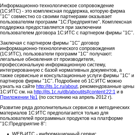
Информационно-технологическое сопровождение
(1С:ИТС) - это комплексная поддержка, которую фирма
"1С" совместно со своими партнерами оказывает
пользователям программ "1С:Предприятие". Комплексная
поддержка предоставляется при заключении
пользователем договора 1С:ИТС с партнером фирмы "1С".
Заключая с партнером фирмы "1С" договор
информационно-технологического сопровождения
(1С:ИТС), пользователи программ "1С" получают:
легальные обновления от производителя,
профессиональную информационную систему,
интегрированную с базой нормативных документов, а
также сервисные и консультационные услуги фирмы "1С" и
партнеров фирмы "1С". Подробнее об 1С:ИТС можно
узнать на сайте
http://its.1c.ru/about
, рекомендованные цены
1С:ИТС см. на
http://its.1c.ru/db/aboutits#content:22:1
и в
Приложении №1
(по состоянию на апрель 2012 г).
Развитие ряда дополнительных сервисов и методических
материалов 1С:ИТС предполагается только для
пользователей программных продуктов на платформе
"1С:Предприятие 8":
WEB-ИТС - информационный сервис,