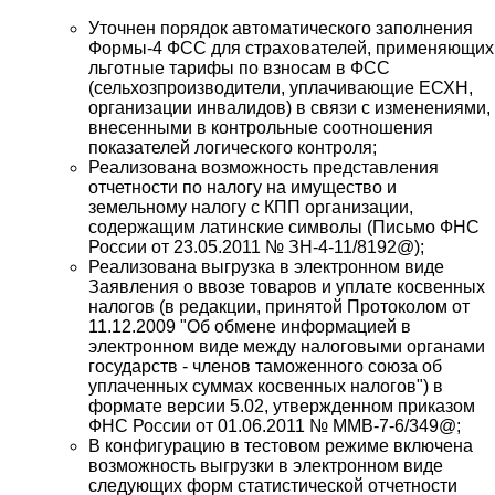
Уточнен порядок автоматического заполнения
Формы-4 ФСС для страхователей, применяющих
льготные тарифы по взносам в ФСС
(сельхозпроизводители, уплачивающие ЕСХН,
организации инвалидов) в связи с изменениями,
внесенными в контрольные соотношения
показателей логического контроля;
Реализована возможность представления
отчетности по налогу на имущество и
земельному налогу с КПП организации,
содержащим латинские символы (Письмо ФНС
России от 23.05.2011 № ЗН-4-11/8192@);
Реализована выгрузка в электронном виде
Заявления о ввозе товаров и уплате косвенных
налогов (в редакции, принятой Протоколом от
11.12.2009 "Об обмене информацией в
электронном виде между налоговыми органами
государств - членов таможенного союза об
уплаченных суммах косвенных налогов") в
формате версии 5.02, утвержденном приказом
ФНС России от 01.06.2011 № ММВ-7-6/349@;
В конфигурацию в тестовом режиме включена
возможность выгрузки в электронном виде
следующих форм статистической отчетности