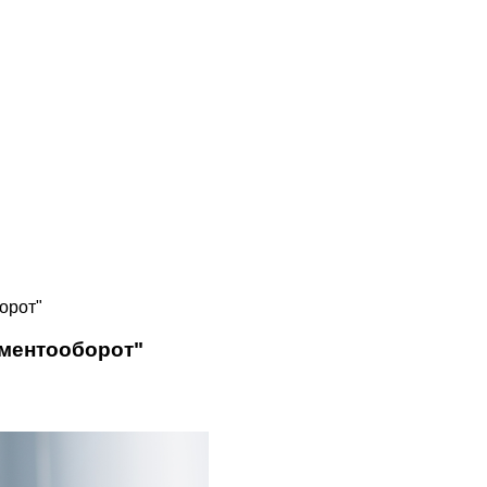
орот"
ументооборот"