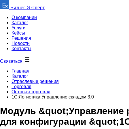
Бизнес-Эксперт
О компании
Каталог
Услуги
Кейсы
Решения
Новости
Контакты
Связаться
Главная
Каталог
Отраслевые решения
Торговля
Оптовая торговля
1С:Логистика:Управление складом 3.0
Модуль &quot;Управление 
для конфигурации &quot;1С