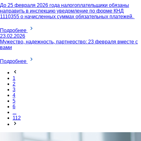
До 25 февраля 2026 года налогоплательщики обязаны
направить в инспекцию уведомление по форме КНД
1110355 о начисленных суммах обязательных платежей.
Подробнее
23.02.2026
Мужество, надежность, партнерство: 23 февраля вместе с
вами
Подробнее
1
2
3
4
5
6
...
112