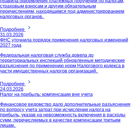
правила оформления платежных поручений по налогам,
страховым взносам и другим обязательным
перечислениям, находящимся под администрированием
налоговых органов.
Подробнее
31.03.2026
ФНС уточнила порядок применения налоговых изменений
2027 года
Федеральная налоговая служба довела до
территориальных инспекций обновленные методические
разъяснения по применению норм Налогового кодекса в
части имущественных налогов организаций.
Подробнее
24.03.2026
Налог на прибыль: компенсации вне учета
Финансовое ведомство дало дополнительные разъяснения
по вопросу учета затрат при исчислении налога на
прибыль, указав на невозможность включения в расходы
сумм, перечисляемых в качестве компенсации третьим
лицам.