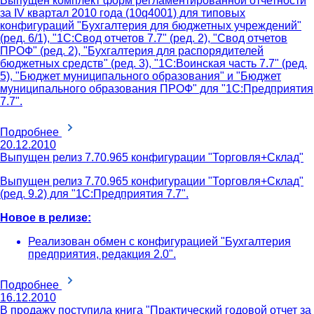
Выпущен комплект форм регламентированной отчетности
за IV квартал 2010 года (10q4001) для типовых
конфигураций "Бухгалтерия для бюджетных учреждений"
(ред. 6/1), "1С:Свод отчетов 7.7" (ред. 2), "Свод отчетов
ПРОФ" (ред. 2), "Бухгалтерия для распорядителей
бюджетных средств" (ред. 3), "1С:Воинская часть 7.7" (ред.
5), "Бюджет муниципального образования" и "Бюджет
муниципального образования ПРОФ" для "1С:Предприятия
7.7".
Подробнее
20.12.2010
Выпущен релиз 7.70.965 конфигурации "Торговля+Склад"
Выпущен релиз 7.70.965 конфигурации "Торговля+Склад"
(ред. 9.2) для "1С:Предприятия 7.7".
Новое в релизе:
Реализован обмен с конфигурацией "Бухгалтерия
предприятия, редакция 2.0".
Подробнее
16.12.2010
В продажу поступила книга "Практический годовой отчет за